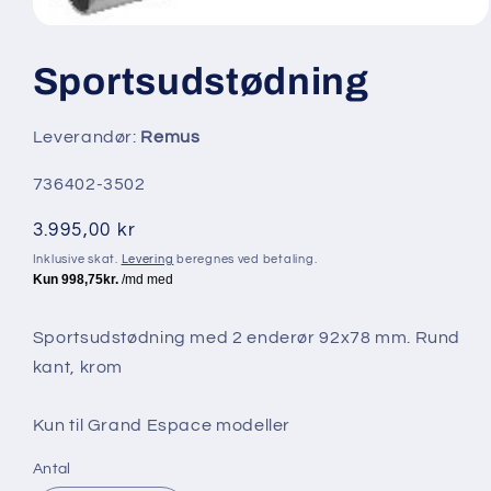
Åbn
mediet
1
Sportsudstødning
i
modus
Leverandør:
Remus
SKU:
736402-3502
Normalpris
3.995,00 kr
Inklusive skat.
Levering
beregnes ved betaling.
Sportsudstødning med 2 enderør 92x78 mm. Rund
kant, krom
Kun til Grand Espace modeller
Antal