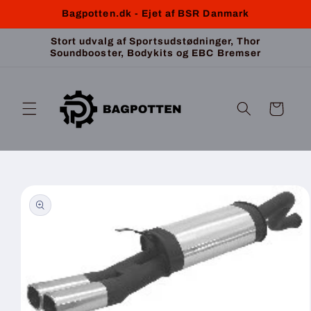
Gå til
Bagpotten.dk - Ejet af BSR Danmark
indhold
Stort udvalg af Sportsudstødninger, Thor
Soundbooster, Bodykits og EBC Bremser
Indkøbskurv
 til
roduktoplysninger