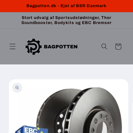
Gå til
Bagpotten.dk - Ejet af BSR Danmark
indhold
Stort udvalg af Sportsudstødninger, Thor
Soundbooster, Bodykits og EBC Bremser
Indkøbskurv
 til
roduktoplysninger