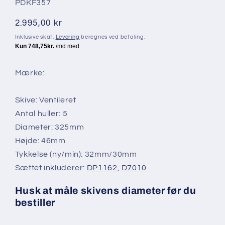
SKU:
PDKF357
Normalpris
2.995,00 kr
Inklusive skat.
Levering
beregnes ved betaling.
Mærke:
Skive: Ventileret
Antal huller: 5
Diameter: 325mm
Højde: 46mm
Tykkelse (ny/min): 32mm/30mm
Sættet inkluderer:
DP1162
,
D7010
Husk at måle skivens diameter før du
bestiller