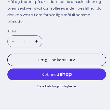
Mål og tapper på eksisterende bremseklodser og
bremseskiver skal kontrolleres inden bestilling, da
der kan være flere forskellige mål til samme
bilmodel.
Antal
Reducer
Øg
antallet
antallet
for
for
Ultimax2/Standard
Ultimax2/Standard
Læg i indkøbskurv
Sæt
Sæt
Forreste
Forreste
325mm
325mm
Flere betalingsmuligheder