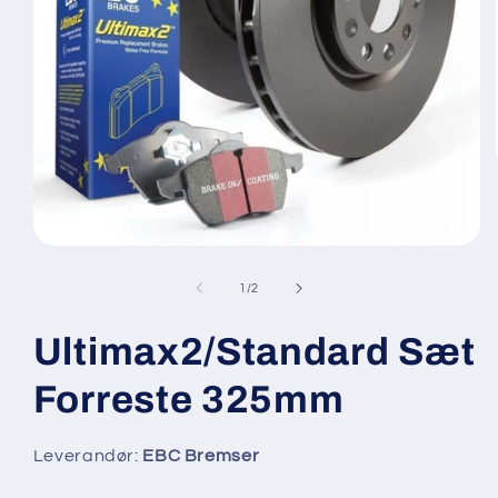
Åbn
mediet
1
af
1
/
2
i
modus
Ultimax2/Standard Sæt
Forreste 325mm
Leverandør:
EBC Bremser